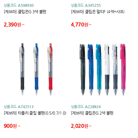
상품코드
A598930
상품코드
A345255
[제브라] 클립온G 3색 볼펜
[제브라] 클립온 멀티F (4색+샤프)
2,390
4,770
원
원
상품코드
A742513
상품코드
A228824
[제브라] 타플리 클립 볼펜(0.5/0.7/1.0)
[제브라] 클립온G 2색 볼펜
900
2,020
원
원