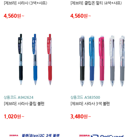
[제브라] 사라사 (3색+샤프)
[제브라] 클립온 멀티 (4색+샤프)
4,560
4,560
원
원
상품코드
A942624
상품코드
A583500
[제브라] 사라사 클립 볼펜
[제브라] 사라사 3색 볼펜
1,020
3,480
원
원