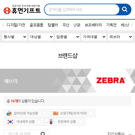
디지털/가전
골프용품
텀블러
우산
USB
보조배터리
기획전
베스트1
브랜드샵
제브라
총
74개
의 상품이 있습니다.
인기상품순