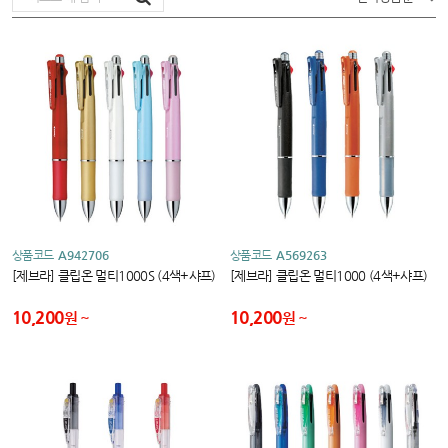
상품코드
A942706
상품코드
A569263
[제브라] 클립온 멀티1000S (4색+샤프)
[제브라] 클립온 멀티1000 (4색+샤프)
10,200
10,200
원
원