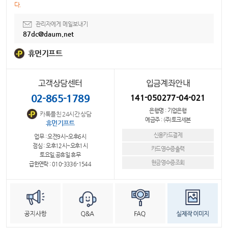
다.
관리자에게 메일보내기
87dc@daum.net
휴먼기프트
고객상담센터
입금계좌안내
02-865-1789
141-050277-04-021
은행명 : 기업은행
카톡플친 24시간 상담
예금주 : (주)토크세븐
휴먼기프트
신용카드결제
업무 : 오전9시~오후6시
점심 : 오후12시~오후1시
카드영수증출력
토요일,공휴일 휴무
현금영수증조회
급한연락 : 010-3336-1544