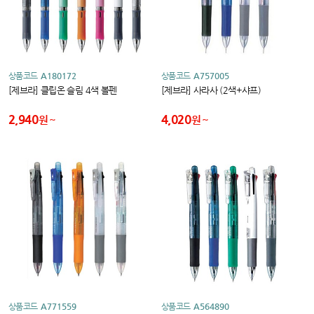
상품코드
A180172
상품코드
A757005
[제브라] 클립온 슬림 4색 볼펜
[제브라] 사라사 (2색+샤프)
2,940
4,020
원
원
상품코드
A771559
상품코드
A564890