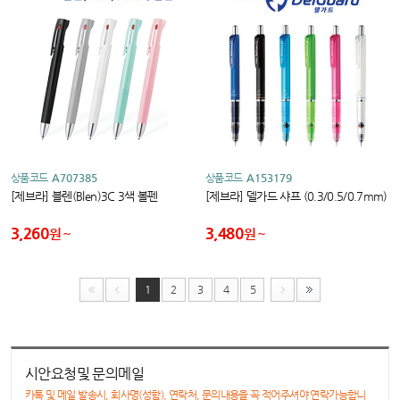
상품코드
A707385
상품코드
A153179
[제브라] 블렌(Blen)3C 3색 볼펜
[제브라] 델가드 샤프 (0.3/0.5/0.7mm)
3,260
3,480
원
원
1
2
3
4
5
시안요청및 문의메일
카톡 및 메일 발송시, 회사명(성함), 연락처, 문의내용을 꼭 적어주셔야 연락가능합니