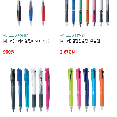
상품코드
A609480
상품코드
A447464
[제브라] 스라리 볼펜(0.5/0.7/1.0)
[제브라] 클립온 슬림 3색볼펜
900
2,670
원
원