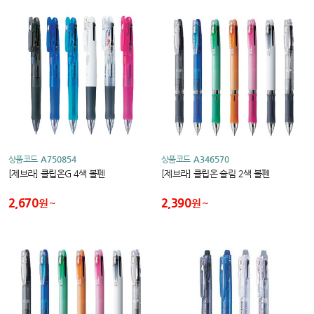
상품코드
A750854
상품코드
A346570
[제브라] 클립온G 4색 볼펜
[제브라] 클립온 슬림 2색 볼펜
2,670
2,390
원
원