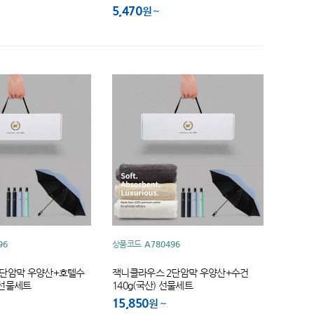
5,470
원
96
상품코드
A780496
2단암막 우양산+호텔수
잭니클라우스 2단암막 우양산+수건
) 선물세트
140g(국산) 선물세트
15,850
원