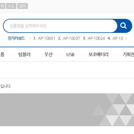
하
A-Z
숫자
론즈하우스
인기키워드
10
물티슈
1
AP-100013
2
AP-100378
3
AP-100242
4
AP-100267
용품
텀블러
우산
USB
보조배터리
기획
계십니다.