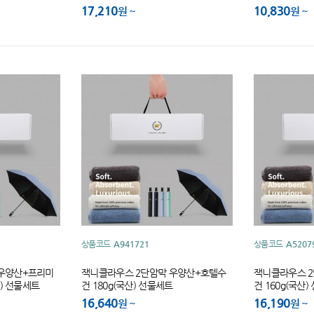
17,210
10,830
원
원
상품코드
A941721
상품코드
A5207
 우양산+프리미
잭니클라우스 2단암막 우양산+호텔수
잭니클라우스 
산) 선물세트
건 180g(국산) 선물세트
건 160g(국산
16,640
16,190
원
원