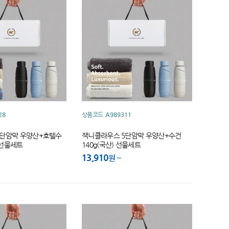
28
상품코드
A989311
5단암막 우양산+호텔수
잭니클라우스 5단암막 우양산+수건
) 선물세트
140g(국산) 선물세트
13,910
원