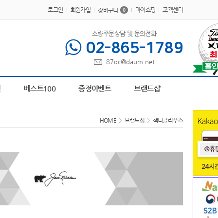
로그인
회원가입
마이쇼핑
고객센터
장바구니
0
소량주문상담 및 문의전화
02-865-1789
87dc@daum.net
5
AP-100273
6
AP-100441
7
AP-100179
8
AP-100617
9
브론즈하우스
10
물
전
베스트100
증정이벤트
브랜드샵
HOME
>
브랜드샵
>
잭니클라우스