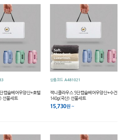
83
상품코드
A481021
5단캡슐베어우양산+호텔
잭니클라우스 5단캡슐베어우양산+수건
산) 선물세트
140g(국산) 선물세트
15,730
원