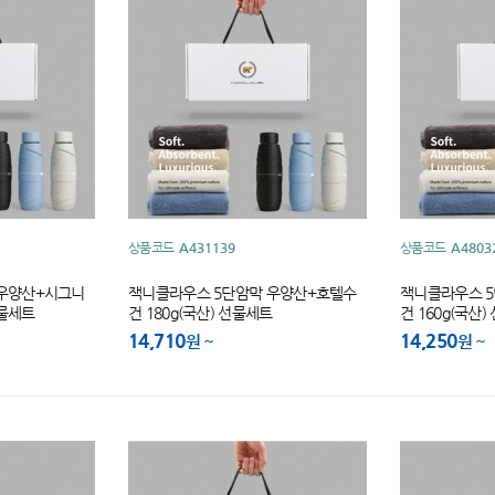
상품코드
A431139
상품코드
A4803
 우양산+시그니
잭니클라우스 5단암막 우양산+호텔수
잭니클라우스 
선물세트
건 180g(국산) 선물세트
건 160g(국산
14,710
14,250
원
원