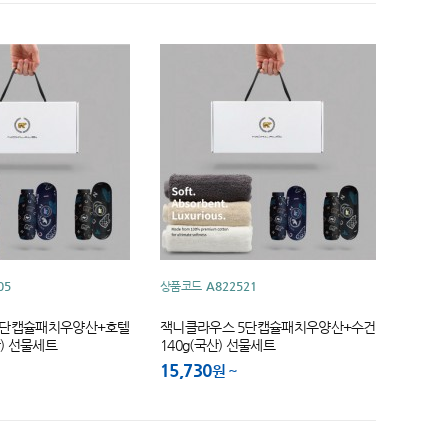
05
상품코드
A822521
5단캡슐패치우양산+호텔
잭니클라우스 5단캡슐패치우양산+수건
산) 선물세트
140g(국산) 선물세트
15,730
원