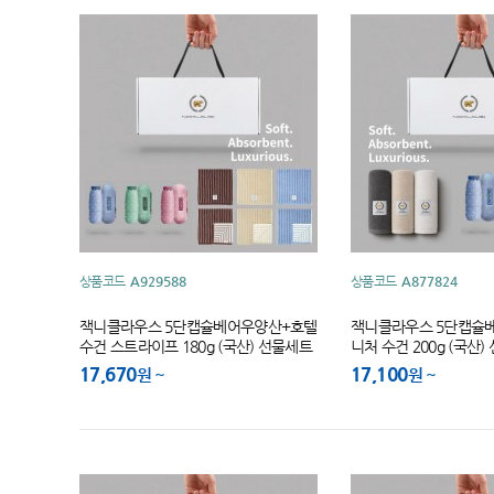
상품코드
A929588
상품코드
A877824
잭니클라우스 5단캡슐베어우양산+호텔
잭니클라우스 5단캡슐
수건 스트라이프 180g (국산) 선물세트
니처 수건 200g (국산
17,670
17,100
원
원