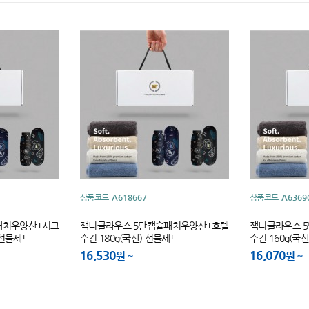
상품코드
A618667
상품코드
A6369
패치우양산+시그
잭니클라우스 5단캡슐패치우양산+호텔
잭니클라우스 
) 선물세트
수건 180g(국산) 선물세트
수건 160g(국
16,530
16,070
원
원