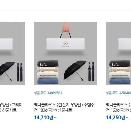
상품코드
A889581
상품코드
A5048
 우양산+프리미
잭니클라우스 2단폰지 우양산+호텔수
잭니클라우스 
산) 선물세트
건 180g(국산) 선물세트
건 160g(국산
14,710
14,250
원
원