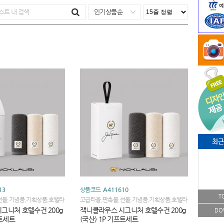
인기상품순
최근
13
상품코드
A411610
T
선물,기념품,기획상품,호텔타
고급타올,판촉물,선물,기념품,기획상품,호텔타
인기선물,인기상품,수건
올,타올선물세트,인기선물,인기상품,수건
그니처 호텔수건 200g
잭니클라우스 시그니처 호텔수건 200g
DO
프트세트
(국산) 1P 기프트세트