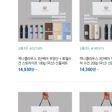
상품코드
A527305
상품코드
A185313
잭니클라우스 3단베어 우양산 + 호텔수
잭니클라우스 3단베어
건 스트라이프 180g (국산) 선물세트
처 수건 200g (국산) 
14,930
14,360
원
원