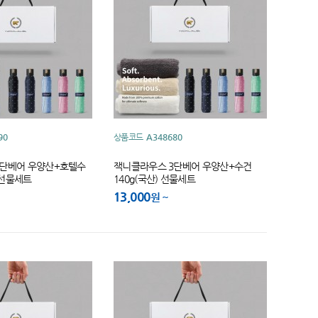
90
상품코드
A348680
3단베어 우양산+호텔수
잭니클라우스 3단베어 우양산+수건
) 선물세트
140g(국산) 선물세트
13,000
원