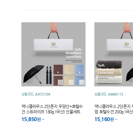
상품코드
A972109
상품코드
A886115
잭니클라우스 2단폰지 우양산+호텔수
잭니클라우스 2단폰지
건 스트라이프 180g (국산) 선물세트
엄 호텔수건 200g (국
15,850
15,160
원
원