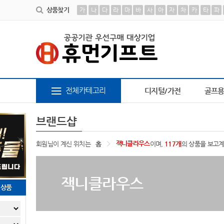
상품찾기
가
나
다
라
마
바
사
아
자
차
카
타
파
6
AP-100441
7
AP-100179
8
AP-100617
9
브
전체카테고리
디지털/가전
골프
브랜드샵
잭니클라우스
회원님이 계신 위치는
홈
이며,
117개
의 상품을 보고
잭니클라우스
천상품