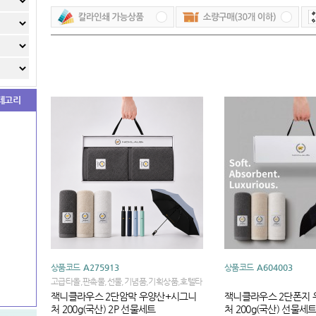
테고리
상품코드
A275913
상품코드
A604003
고급타올,판촉물,선물,기념품,기획상품,호텔타
올,타올선물세트,인기선물,인기상품,수건
잭니클라우스 2단암막 우양산+시그니
잭니클라우스 2단폰지 
처 200g(국산) 2P 선물세트
처 200g(국산) 선물세