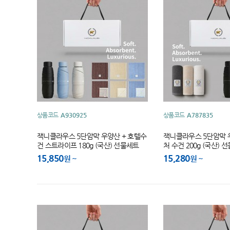
상품코드
A930925
상품코드
A787835
잭니클라우스 5단암막 우양산 + 호텔수
잭니클라우스 5단암막
건 스트라이프 180g (국산) 선물세트
처 수건 200g (국산) 
15,850
15,280
원
원