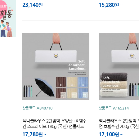
23,140
15,280
원
원
상품코드
A840710
상품코드
A165214
잭니클라우스 2단암막 우양산+호텔수
잭니클라우스 2단암막
건 스트라이프 180g (국산) 선물세트
엄 호텔수건 200g (국
17,780
17,100
원
원