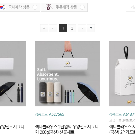
1
2
상품코드
A527565
상품코드
A6137
고급타올,판촉물,
올,타올선물세트,
우양산+ 시그니
잭니클라우스 2단암막 우양산+ 시그니
잭니클라우스 시
트
처 200g(국산) 선물세트
(국산) 2P 기