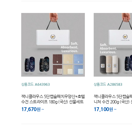
상품코드
A643963
상품코드
A286583
잭니클라우스 5단캡슐패치우양산+호텔
잭니클라우스 5단캡슐
수건 스트라이프 180g (국산) 선물세트
니처 수건 200g (국산
17,670
17,100
원
원