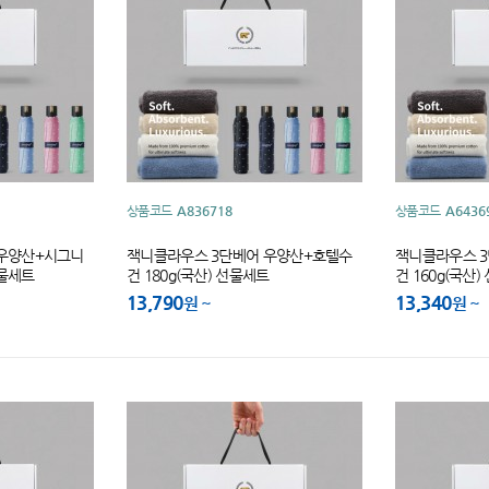
상품코드
A836718
상품코드
A6436
 우양산+시그니
잭니클라우스 3단베어 우양산+호텔수
잭니클라우스 
선물세트
건 180g(국산) 선물세트
건 160g(국산
13,790
13,340
원
원