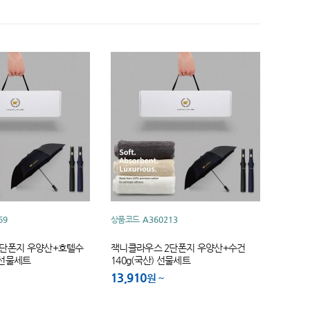
69
상품코드
A360213
2단폰지 우양산+호텔수
잭니클라우스 2단폰지 우양산+수건
) 선물세트
140g(국산) 선물세트
13,910
원