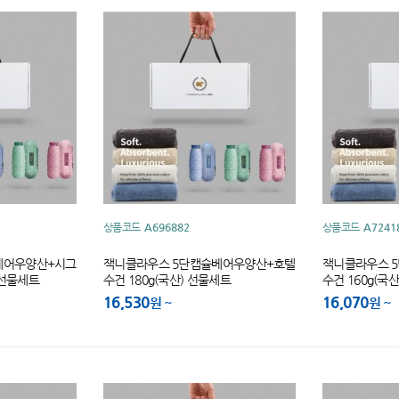
상품코드
A696882
상품코드
A7241
베어우양산+시그
잭니클라우스 5단캡슐베어우양산+호텔
잭니클라우스 
) 선물세트
수건 180g(국산) 선물세트
수건 160g(국
16,530
16,070
원
원