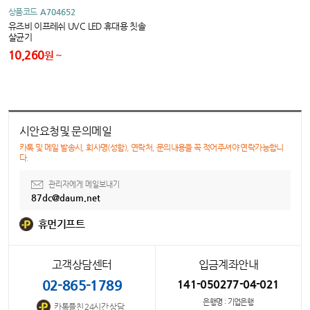
상품코드
A704652
유즈비 이프레쉬 UVC LED 휴대용 칫솔
살균기
10,260
원
시안요청및 문의메일
카톡 및 메일 발송시, 회사명(성함), 연락처, 문의내용을 꼭 적어주셔야 연락가능합니
다.
관리자에게 메일보내기
87dc@daum.net
휴먼기프트
고객상담센터
입금계좌안내
02-865-1789
141-050277-04-021
은행명 : 기업은행
카톡플친 24시간 상담