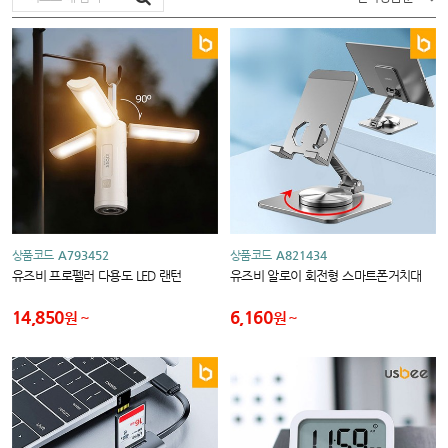
상품코드
A793452
상품코드
A821434
유즈비 프로펠러 다용도 LED 랜턴
유즈비 알로이 회전형 스마트폰거치대
14,850
6,160
원
원