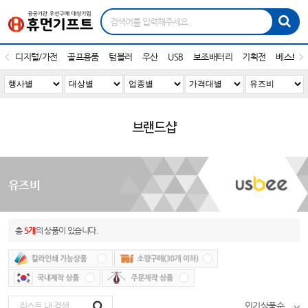
디지털/가전
골프용품
텀블러
우산
USB
보조배터리
기획전
베스트1
브랜드샵
유즈비
총
5개
의 상품이 있습니다.
인기상품순