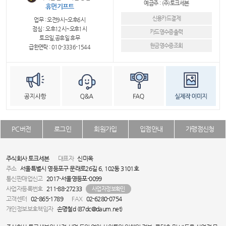
예금주 : (주)토크세븐
휴먼기프트
신용카드결제
업무 : 오전9시~오후6시
점심 : 오후12시~오후1시
카드영수증출력
토요일,공휴일 휴무
현금영수증조회
급한연락 : 010-3336-1544
PC버전
로그인
회원가입
입점안내
가맹점신청
주식회사 토크세븐
대표자
신미옥
주소
서울특별시 영등포구 문래로26길 6, 102동 3101호
통신판매업신고
2017-서울영등포-0099
사업자등록번호
211-88-27233
사업자정보확인
고객센터
02-865-1789
FAX
02-6280-0754
개인정보보호책임자
손명철d (87dc@daum.net)