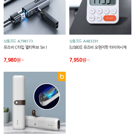
상품코드
A798173
상품코드
A483291
유즈비 C타입 멀티허브 5in1
[USBEE] 유즈비 오렌지팟 타이머시계
7,980
7,950
원
원