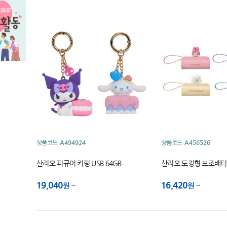
상품코드
A494924
상품코드
A456526
산리오 피규어 키링 USB 64GB
산리오 도킹형 보조배터리
19,040
16,420
원
원