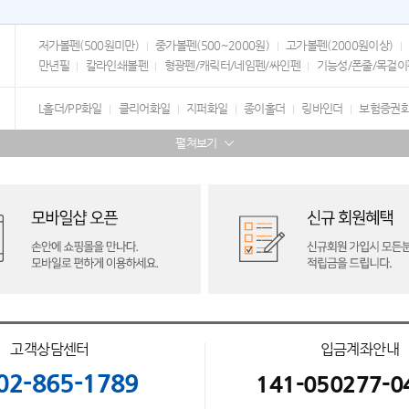
저가볼펜(500원미만)
중가볼펜(500~2000원)
고가볼펜(2000원이상)
만년필
칼라인쇄볼펜
형광펜/캐릭터/네임펜/싸인펜
기능성/폰줄/목걸이
L홀더/PP화일
클리어화일
지퍼화일
종이홀더
링바인더
보험증권
펼쳐보기
고객상담센터
입금계좌안내
02-865-1789
141-050277-0