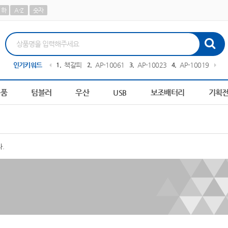
하
A-Z
숫자
591
인기키워드
10
AP-100209
1
책갈피
2
AP-100611
3
AP-100239
4
AP-100194
5
피
용품
텀블러
우산
USB
보조배터리
기획
.