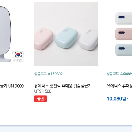
상품코드
A150892
상품코드
A6088
기 UN-9000
유에너스 충전식 휴대용 칫솔살균기
유에너스 휴대용 
UTS-1500
10,080
원
품절