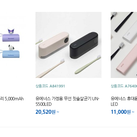
상품코드
A841991
상품코드
A7640
 5,000mAh
유에너스 가정용 무선 칫솔살균기 UN-
유에너스 휴대용 
5500LED
LED
20,520
11,000
원
원