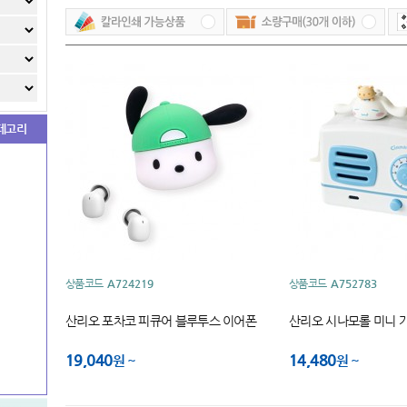
테고리
상품코드
A724219
상품코드
A752783
산리오 포차코 피큐어 블루투스 이어폰
산리오 시나모롤 미니 가
19,040
14,480
원
원