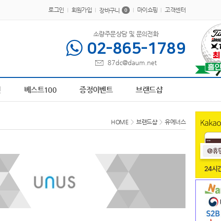
로그인
회원가입
마이쇼핑
고객센터
장바구니
0
소량주문상담 및 문의전화
02-865-1789
87dc@daum.net
트 텀블러
6
브론즈하우스
7
AP-100638
8
AP-100616
9
A498591
10
AP-100
전
베스트100
증정이벤트
브랜드샵
HOME
>
브랜드샵
>
유에너스