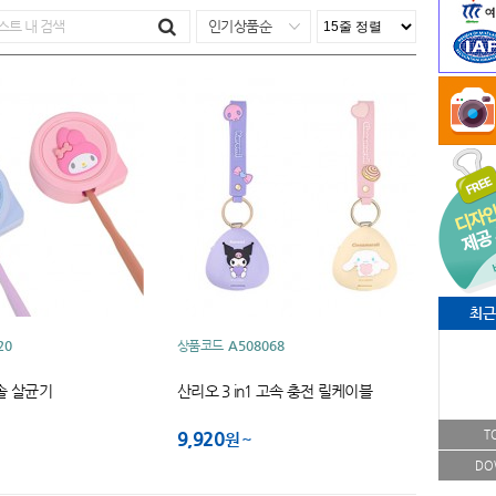
인기상품순
최근
20
상품코드
A508068
솔 살균기
산리오 3 in1 고속 충전 릴케이블
9,920
T
원
DO