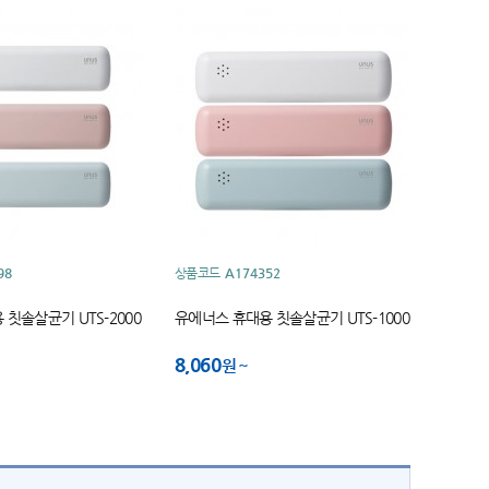
98
상품코드
A174352
칫솔살균기 UTS-2000
유에너스 휴대용 칫솔살균기 UTS-1000
8,060
원