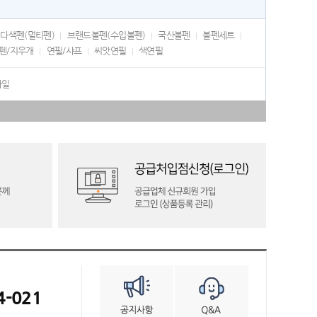
다색펜(멀티펜)
브랜드볼펜(수입볼펜)
국산볼펜
볼펜세트
펜/지우개
연필/샤프
씨앗연필
색연필
화일
4-021