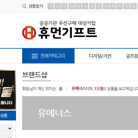
상품찾기
가
나
다
라
마
바
사
아
자
차
카
타
파
6
브론즈하우스
7
AP-100638
8
AP-100616
9
A498
전체카테고리
디지털/가전
골프
브랜드샵
유에너스
회원님이 계신 위치는
홈
이며,
15개
의 상품을 보고계십니다
유에너스
천상품