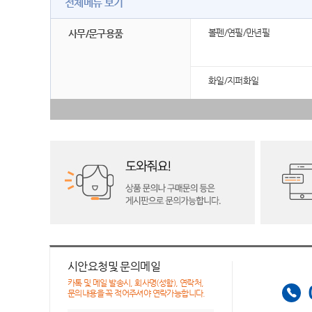
전체메뉴 보기
볼펜/연필/만년필
사무/문구용품
화일/지퍼화일
시안요청및 문의메일
카톡 및 메일 발송시, 회사명(성함), 연락처,
문의내용을 꼭 적어주셔야 연락가능합니다.