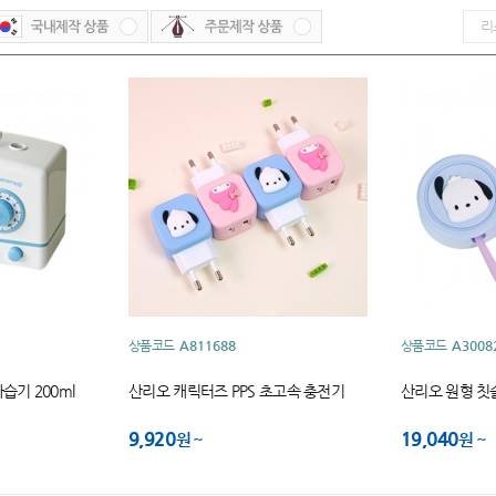
상품코드
A811688
상품코드
A3008
습기 200ml
산리오 캐릭터즈 PPS 초고속 충전기
산리오 원형 칫
9,920
19,040
원
원