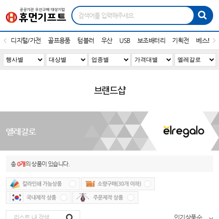
디지털/가전
골프용품
텀블러
우산
USB
보조배터리
기획전
베스트1
브랜드샵
엘레갈로
총
0개
의 상품이 있습니다.
인기상품순