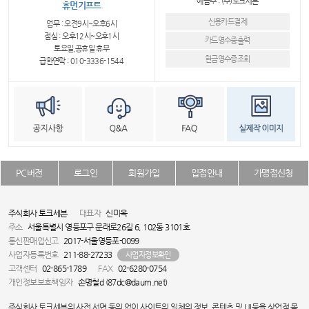
예금주 : (주)토크세븐
휴먼기프트
신용카드결제
업무 : 오전9시~오후6시
점심 : 오후12시~오후1시
카드영수증출력
토요일,공휴일 휴무
현금영수증조회
급한연락 : 010-3336-1544
PC버전
로그인
회원가입
입점안내
가맹점신청
주식회사 토크세븐
대표자
신미옥
주소
서울특별시 영등포구 문래로26길 6, 102동 3101호
통신판매업신고
2017-서울영등포-0099
사업자등록번호
211-88-27233
사업자정보확인
고객센터
02-865-1789
FAX
02-6280-0754
개인정보보호책임자
손명철d (87dc@daum.net)
주식회사 토크세븐의 사전 서면 동의 없이 사이트의 일체의 정보, 콘텐츠 및 UI등을 상업적 목