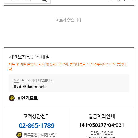
자료가 없습니다.
시안요청및 문의메일
카톡 및 메일 발송시, 회사명(성함), 연락처, 문의내용을 꼭 적어주셔야 연락가능합니
다.
관리자에게 메일보내기
87dc@daum.net
휴먼기프트
고객상담센터
입금계좌안내
02-865-1789
141-050277-04-021
은행명 : 기업은행
카톡플친 24시간 상담