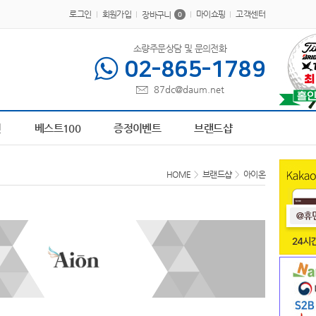
로그인
회원가입
마이쇼핑
고객센터
장바구니
0
소량주문상담 및 문의전화
02-865-1789
87dc@daum.net
0
AP-100616
1
책갈피
2
AP-100239
3
AP-100194
4
AP-100611
5
AP-100
전
베스트100
증정이벤트
브랜드샵
HOME
>
브랜드샵
>
아이온