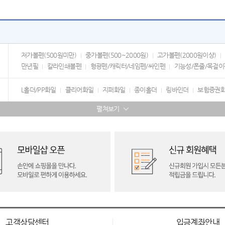
저가볼펜(500원미만)
중가볼펜(500~2000원)
고가볼펜(2000원이상)
만년필
칼라인쇄볼펜
형광펜/캐릭터/네임펜/싸인펜
기능성/폰줄/목걸이
L홀더/PP화일
클리어화일
지퍼화일
종이홀더
링바인더
보험증권
펼쳐보기
고객상담센터
입금계좌안내