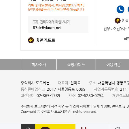
카톡 및 메일 발송시, 회사명(성함), 연락처,
문의내용을 꼭 적어주셔야 연락가능합니다.
카톡
관리자에게 메일보내기
87dc@daum.net
업무 : 오전9시~
급한
휴먼기프트
회사소개
쇼핑가이드
이용약관
주식회사 토크세븐
대표자
신미옥
주소
서울특별시 영등포구 
통신판매업신고
2017-서울영등포-0099
사업자등록번호
211
고객센터
02-865-1789
FAX
02-6280-0754
개인정보
주식회사 토크세븐의 사전 서면 동의 없이 사이트의 일체의 정보, 콘텐츠 및 U
Copyright ⓒ 주식회사 토크세븐 All rights reserved.