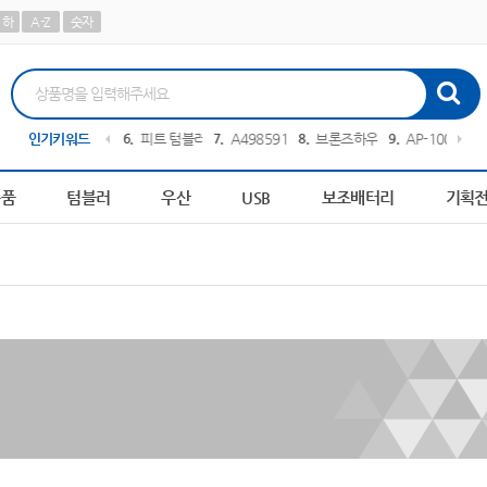
하
A-Z
숫자
0611
인기키워드
5
AP-100622
6
피트 텀블러
7
A498591
8
브론즈하우스
9
AP-100638
1
용품
텀블러
우산
USB
보조배터리
기획