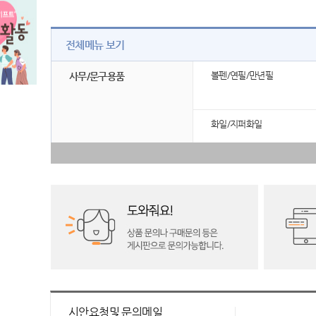
전체메뉴 보기
볼펜/연필/만년필
사무/문구용품
화일/지퍼화일
시안요청및 문의메일