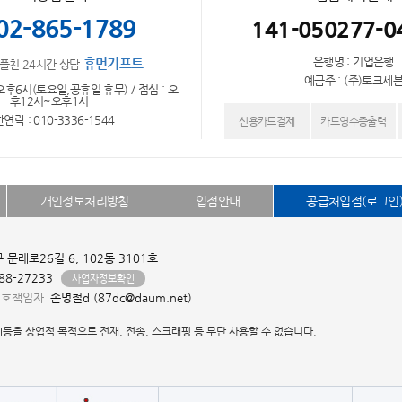
02-865-1789
141-050277-0
은행명 : 기업은행
휴먼기프트
플친 24시간 상담
예금주 : (주)토크세
오후6시(토요일,공휴일 휴무) / 점심 : 오
후12시~오후1시
연락 : 010-3336-1544
신용카드결제
카드영수증출력
개인정보처리방침
입점안내
공급처입점(로그인
문래로26길 6, 102동 3101호
-88-27233
사업자정보확인
보호책임자
손명철d (87dc@daum.net)
I등을 상업적 목적으로 전재, 전송, 스크래핑 등 무단 사용할 수 없습니다.