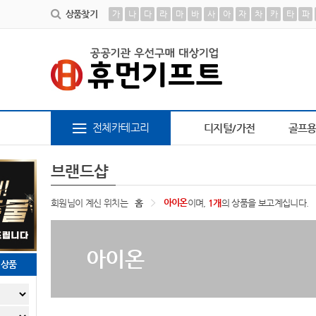
상품찾기
가
나
다
라
마
바
사
아
자
차
카
타
파
스
9
AP-100638
10
AP-100616
1
책갈피
2
AP-100239
3
AP-100194
4
AP-10
전체카테고리
디지털/가전
골프
브랜드샵
아이온
회원님이 계신 위치는
홈
이며,
1개
의 상품을 보고계십니다.
아이온
천상품