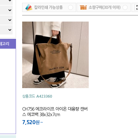
테고리
상품코드
A423360
CH756 에코라이프 아이온 대용량 캔버
스 에코백 38x32x7cm
7,520
원