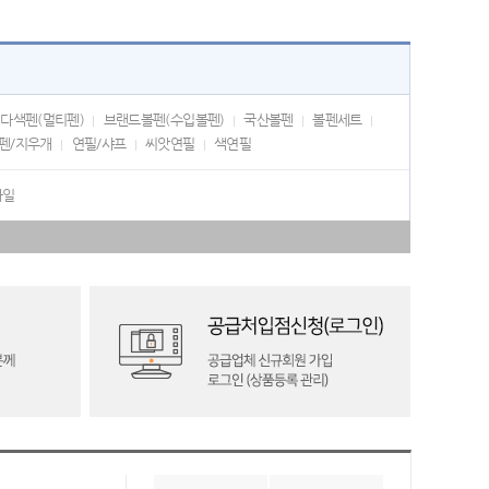
다색펜(멀티펜)
브랜드볼펜(수입볼펜)
국산볼펜
볼펜세트
펜/지우개
연필/샤프
씨앗연필
색연필
화일