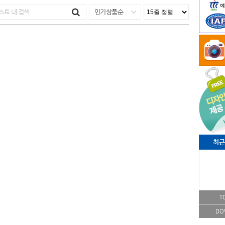
인기상품순
최근
T
DO