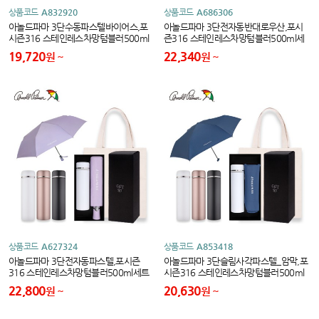
상품코드
A832920
상품코드
A686306
아놀드파마 3단수동파스텔바이어스,포
아놀드파마 3단전자동반대로우산,포시
시즌316 스테인레스차망텀블러500ml
즌316 스테인레스차망텀블러500ml세
세트
트
19,720
22,340
원
원
상품코드
A627324
상품코드
A853418
아놀드파마 3단전자동파스텔,포시즌
아놀드파마 3단슬림사각파스텔_암막,포
316 스테인레스차망텀블러500ml세트
시즌316 스테인레스차망텀블러500ml
세트
22,800
20,630
원
원