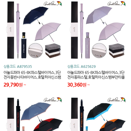
상품코드
A879535
상품코드
A625629
아놀드파마 65-8K파스텔바이어스,3단
아놀드파마 65-8K파스텔바이어스,3단
전자동반사띠바이어스,호텔히아신스뱀
전자동파스텔,호텔히아신스뱀부얀타올
부얀타올세트
세트
29,790
30,360
원
원