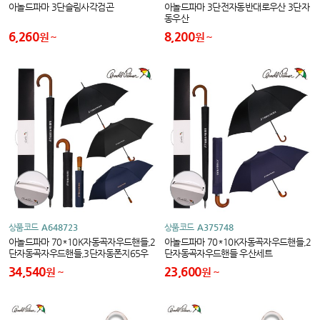
아놀드파마 3단슬림사각검곤
아놀드파마 3단전자동반대로우산 3단자
동우산
6,260
8,200
원
원
상품코드
A648723
상품코드
A375748
아놀드파마 70*10K자동곡자우드핸들,2
아놀드파마 70*10K자동곡자우드핸들,2
단자동곡자우드핸들,3단자동폰지65우
단자동곡자우드핸들 우산세트
드핸들 우산세트
34,540
23,600
원
원