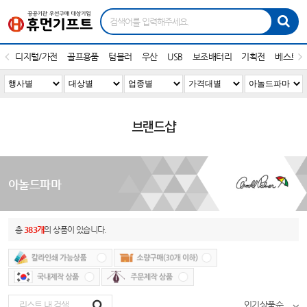
디지털/가전
골프용품
텀블러
우산
USB
보조배터리
기획전
베스트1
브랜드샵
아놀드파마
총
383개
의 상품이 있습니다.
인기상품순