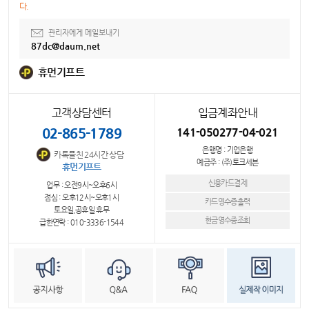
다.
관리자에게 메일보내기
87dc@daum.net
휴먼기프트
고객상담센터
입금계좌안내
02-865-1789
141-050277-04-021
은행명 : 기업은행
카톡플친 24시간 상담
예금주 : (주)토크세븐
휴먼기프트
신용카드결제
업무 : 오전9시~오후6시
점심 : 오후12시~오후1시
카드영수증출력
토요일,공휴일 휴무
현금영수증조회
급한연락 : 010-3336-1544