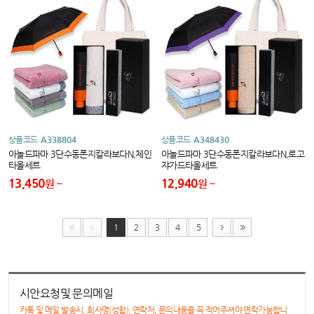
상품코드
A338804
상품코드
A348430
아놀드파마 3단수동폰지칼라보다N,체인
아놀드파마 3단수동폰지칼라보다N,로고
타올세트
쟈가드타올세트
13,450
12,940
원
원
1
2
3
4
5
시안요청및 문의메일
카톡 및 메일 발송시, 회사명(성함), 연락처, 문의내용을 꼭 적어주셔야 연락가능합니