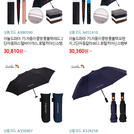
상품코드
A990590
상품코드
A652410
아놀드파마 75자동이중방풍블랙레드,2
아놀드파마 75자동이중방풍블랙오렌
단자동파스텔바이어스,호텔히아신스뱀
지,2단자동칼라보다,호텔히아신스뱀부
부얀타올세트
얀타올세트
30,810
30,360
원
원
상품코드
A550967
상품코드
A528258