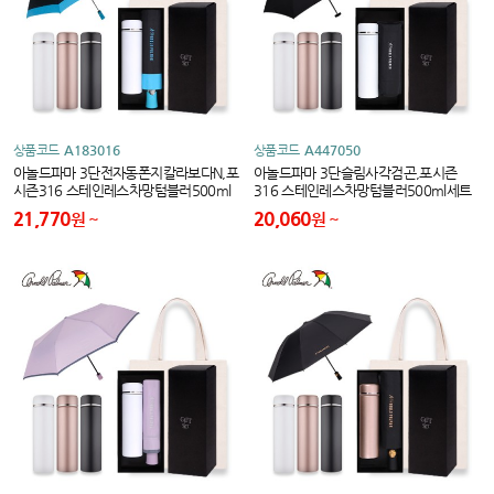
상품코드
A183016
상품코드
A447050
아놀드파마 3단전자동폰지칼라보다N,포
아놀드파마 3단슬림사각검곤,포시즌
시즌316 스테인레스차망텀블러500ml
316 스테인레스차망텀블러500ml세트
세트
21,770
20,060
원
원