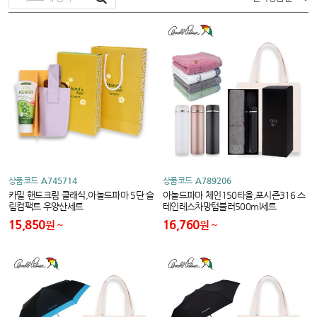
상품코드
A745714
상품코드
A789206
카밀 핸드크림 클래식,아놀드파마 5단 슬
아놀드파마 체인150타올,포시즌316 스
림컴팩트 우양산세트
테인레스차망텀블러500ml세트
15,850
16,760
원
원