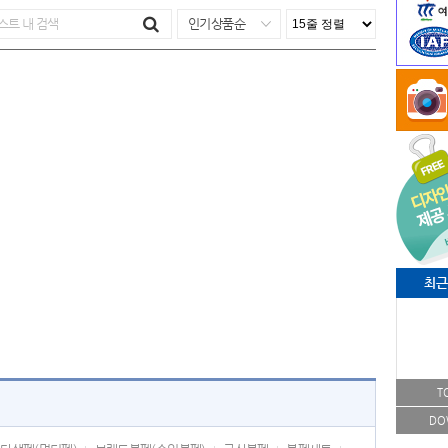
인기상품순
최근
T
DO