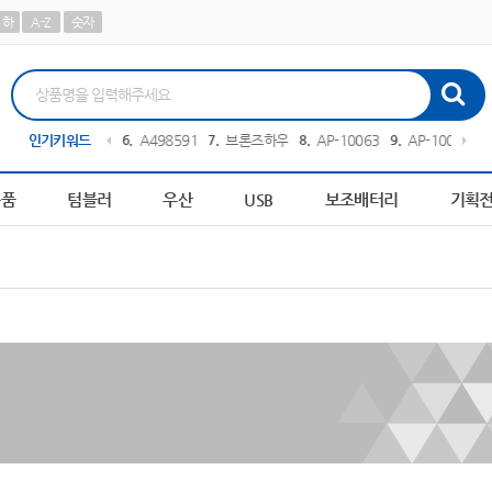
하
A-Z
숫자
0611
인기키워드
5
피트 텀블러
6
A498591
7
브론즈하우스
8
AP-100638
9
AP-100616
1
용품
텀블러
우산
USB
보조배터리
기획