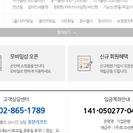
저가볼펜(500원미만)
중가볼펜(500~2000원)
고가볼펜(2000원이상)
만년필
칼라인쇄볼펜
형광펜/캐릭터/네임펜/싸인펜
기능성/폰줄/목걸이
L홀더/PP화일
클리어화일
지퍼화일
종이홀더
링바인더
보험증권
펼쳐보기
고객상담센터
입금계좌안내
02-865-1789
141-050277-0
은행명 : 기업은행
휴먼기프트
플친 24시간 상담
예금주 : (주)토크세
오후6시(토요일,공휴일 휴무) / 점심 : 오