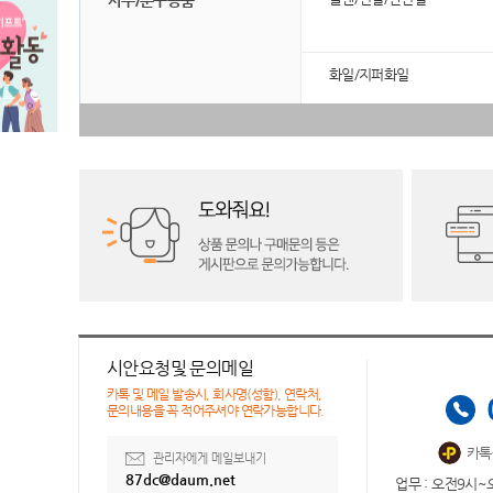
사무/문구용품
화일/지퍼화일
시안요청및 문의메일
카톡 및 메일 발송시, 회사명(성함), 연락처,
문의내용을 꼭 적어주셔야 연락가능합니다.
카톡
관리자에게 메일보내기
87dc@daum.net
업무 : 오전9시~