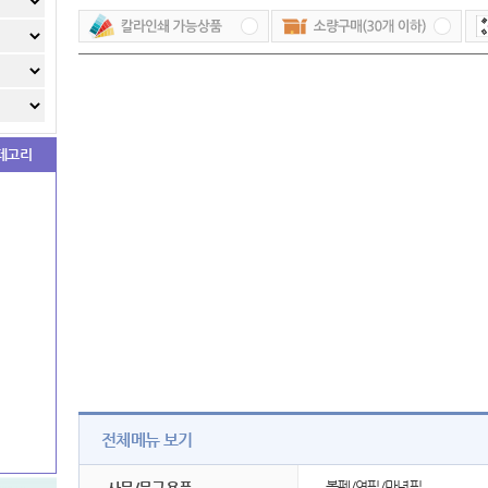
테고리
전체메뉴 보기
볼펜/연필/만년필