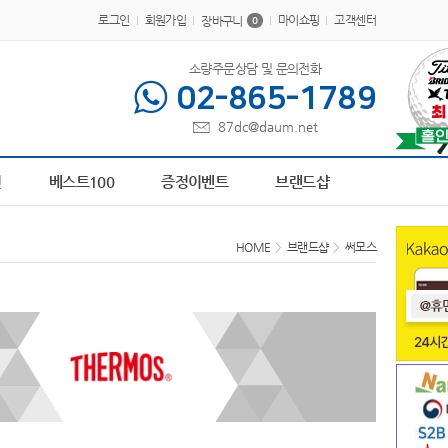
로그인
회원가입
마이쇼핑
고객센터
장바구니
0
소량주문상담 및 문의전화
02-865-1789
87dc@daum.net
0
AP-100209
1
책갈피
2
AP-100239
3
AP-100194
4
AP-100611
5
피트 텀
전
베스트100
증정이벤트
브랜드샵
HOME
>
브랜드샵
>
써모스