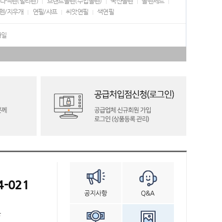
다색펜(멀티펜)
브랜드볼펜(수입볼펜)
국산볼펜
볼펜세트
펜/지우개
연필/샤프
씨앗연필
색연필
화일
4-021
븐