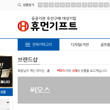
상품찾기
가
나
다
라
마
바
사
아
자
차
카
타
파
9
AP-100616
10
AP-100209
1
책갈피
2
AP-100239
3
AP-100194
4
AP-10
전체카테고리
디지털/가전
골프
브랜드샵
써모스
회원님이 계신 위치는
홈
이며,
0개
의 상품을 보고계십니다.
써모스
천상품