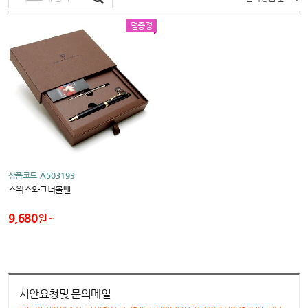
덤증정
상품코드
A503193
스위스와그너볼펜
9,680
원
시안요청및 문의메일