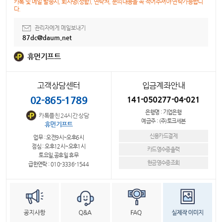
카톡 및 메일 발송시, 회사명(성함), 연락처, 문의내용을 꼭 적어주셔야 연락가능합니
다.
관리자에게 메일보내기
87dc@daum.net
휴먼기프트
고객상담센터
입금계좌안내
02-865-1789
141-050277-04-021
은행명 : 기업은행
카톡플친 24시간 상담
예금주 : (주)토크세븐
휴먼기프트
신용카드결제
업무 : 오전9시~오후6시
점심 : 오후12시~오후1시
카드영수증출력
토요일,공휴일 휴무
현금영수증조회
급한연락 : 010-3336-1544