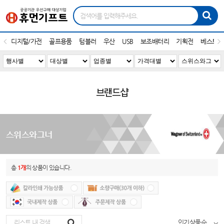
디지털/가전
골프용품
텀블러
우산
USB
보조배터리
기획전
베스트1
브랜드샵
스위스와그너
총
1개
의 상품이 있습니다.
인기상품순