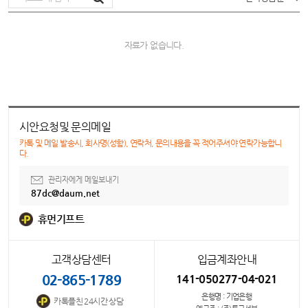
자료가 없습니다.
시안요청및 문의메일
카톡 및 메일 발송시, 회사명(성함), 연락처, 문의내용을 꼭 적어주셔야 연락가능합니
다.
관리자에게 메일보내기
87dc@daum.net
휴먼기프트
고객상담센터
입금계좌안내
02-865-1789
141-050277-04-021
은행명 : 기업은행
카톡플친 24시간 상담