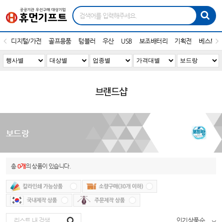
디지털/가전
골프용품
텀블러
우산
USB
보조배터리
기획전
베스트1
브랜드샵
보드랑
총
0개
의 상품이 있습니다.
인기상품순