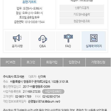
예금주 : (주)토크세븐
휴먼기프트
신용카드결제
업무 : 오전9시~오후6시
점심 : 오후12시~오후1시
카드영수증출력
토요일,공휴일 휴무
현금영수증조회
급한연락 : 010-3336-1544
PC버전
로그인
회원가입
입점안내
가맹점신청
주식회사 토크세븐
대표자
신미옥
주소
서울특별시 영등포구 문래로26길 6, 102동 3101호
통신판매업신고
2017-서울영등포-0099
사업자등록번호
211-88-27233
사업자정보확인
고객센터
02-865-1789
FAX
02-6280-0754
개인정보보호책임자
손명철d (87dc@daum.net)
주식회사 토크세븐의 사전 서면 동의 없이 사이트의 일체의 정보, 콘텐츠 및 UI등을 상업적 목