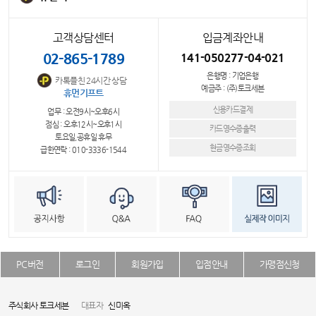
고객상담센터
입금계좌안내
02-865-1789
141-050277-04-021
은행명 : 기업은행
카톡플친 24시간 상담
예금주 : (주)토크세븐
휴먼기프트
신용카드결제
업무 : 오전9시~오후6시
점심 : 오후12시~오후1시
카드영수증출력
토요일,공휴일 휴무
현금영수증조회
급한연락 : 010-3336-1544
PC버전
로그인
회원가입
입점안내
가맹점신청
주식회사 토크세븐
대표자
신미옥