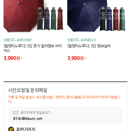
상품코드
A953587
상품코드
A458223
[발렌티노루디] 3단 폰지 컬러엠보 바이
[발렌티노루디] 3단 엠보실버
어스
3,990
3,990
원
원
시안요청및 문의메일
카톡 및 메일 발송시, 회사명(성함), 연락처, 문의내용을 꼭 적어주셔야 연락가능합니
다.
관리자에게 메일보내기
87dc@daum.net
휴먼기프트