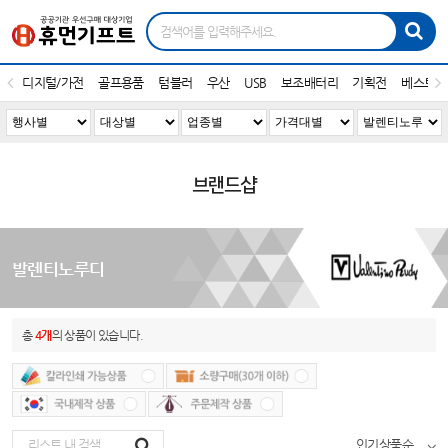
디지털/가전
골프용품
텀블러
우산
USB
보조배터리
기획전
베스트1
브랜드샵
발렌티노루디
총
4개
의 상품이 있습니다.
인기상품순