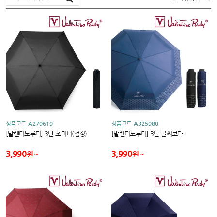
상품코드
A279619
상품코드
A325980
[발렌티노루디] 3단 초미니(검정)
[발렌티노루디] 3단 글씨보다
3,990
3,990
원
원