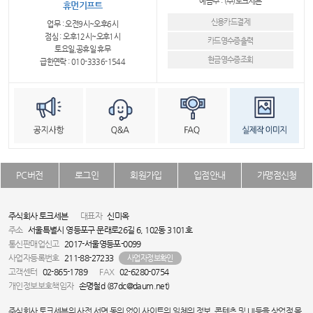
예금주 : (주)토크세븐
휴먼기프트
신용카드결제
업무 : 오전9시~오후6시
점심 : 오후12시~오후1시
카드영수증출력
토요일,공휴일 휴무
현금영수증조회
급한연락 : 010-3336-1544
PC버전
로그인
회원가입
입점안내
가맹점신청
주식회사 토크세븐
대표자
신미옥
주소
서울특별시 영등포구 문래로26길 6, 102동 3101호
통신판매업신고
2017-서울영등포-0099
사업자등록번호
211-88-27233
사업자정보확인
고객센터
02-865-1789
FAX
02-6280-0754
개인정보보호책임자
손명철d (87dc@daum.net)
주식회사 토크세븐의 사전 서면 동의 없이 사이트의 일체의 정보, 콘텐츠 및 UI등을 상업적 목