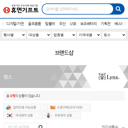
디지털/가전
골프용품
텀블러
우산
USB
보조배터리
기획전
베스트1
브랜드샵
링스
총
0개
의 상품이 있습니다.
인기상품순