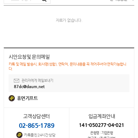
자료가 없습니다.
시안요청및 문의메일
카톡 및 메일 발송시, 회사명(성함), 연락처, 문의내용을 꼭 적어주셔야 연락가능합니
다.
관리자에게 메일보내기
87dc@daum.net
휴먼기프트
고객상담센터
입금계좌안내
02-865-1789
141-050277-04-021
은행명 : 기업은행
카톡플친 24시간 상담