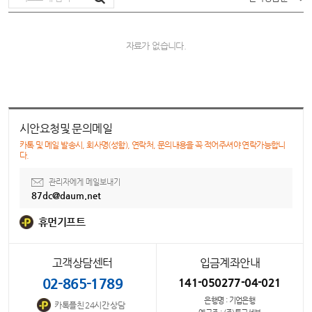
자료가 없습니다.
시안요청및 문의메일
카톡 및 메일 발송시, 회사명(성함), 연락처, 문의내용을 꼭 적어주셔야 연락가능합니
다.
관리자에게 메일보내기
87dc@daum.net
휴먼기프트
고객상담센터
입금계좌안내
02-865-1789
141-050277-04-021
은행명 : 기업은행
카톡플친 24시간 상담