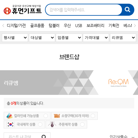
디지털/가전
골프용품
텀블러
우산
USB
보조배터리
기획전
베스트1
브랜드샵
리큐엠
총
0개
의 상품이 있습니다.
인기상품순