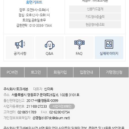
예금주 : (주)토크세븐
휴먼기프트
신용카드결제
업무 : 오전9시~오후6시
점심 : 오후12시~오후1시
카드영수증출력
토요일,공휴일 휴무
현금영수증조회
급한연락 : 010-3336-1544
PC버전
로그인
회원가입
입점안내
가맹점신청
주식회사 토크세븐
대표자
신미옥
주소
서울특별시 영등포구 문래로26길 6, 102동 3101호
통신판매업신고
2017-서울영등포-0099
사업자등록번호
211-88-27233
사업자정보확인
고객센터
02-865-1789
FAX
02-6280-0754
개인정보보호책임자
손명철d (87dc@daum.net)
주식회사 토크세븐의 사전 서면 동의 없이 사이트의 일체의 정보, 콘텐츠 및 UI등을 상업적 목