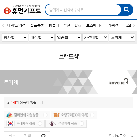
디지털/가전
골프용품
텀블러
우산
USB
보조배터리
기획전
베스트1
브랜드샵
로이체
총
1개
의 상품이 있습니다.
인기상품순