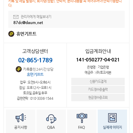
카톡 및 메일 발송시, 회사명(성함), 연락처, 문의내용을 꼭 적어주셔야 연락가능합니
다.
관리자에게 메일보내기
87dc@daum.net
휴먼기프트
고객상담센터
입금계좌안내
02-865-1789
141-050277-04-021
은행명 : 기업은행
카톡플친 24시간 상담
예금주 : (주)토크세븐
휴먼기프트
신용카드결제
업무 : 오전9시~오후6시
점심 : 오후12시~오후1시
카드영수증출력
토요일,공휴일 휴무
현금영수증조회
급한연락 : 010-3336-1544