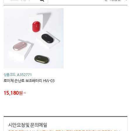
상품코드
A352771
로이체 손난로 보조배터리 HW-03
15,180
원
시안요청및 문의메일