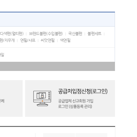
다색펜(멀티펜)
브랜드볼펜(수입볼펜)
국산볼펜
볼펜세트
펜/지우개
연필/샤프
씨앗연필
색연필
화일