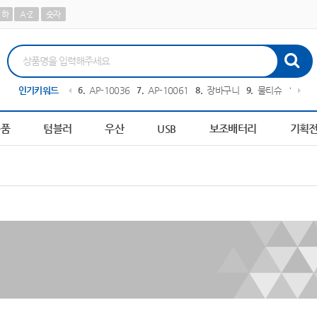
하
A-Z
숫자
담요
인기키워드
5
AP-100413
6
AP-100364
7
AP-100616
8
장바구니
9
물티슈
10
파스
용품
텀블러
우산
USB
보조배터리
기획
.