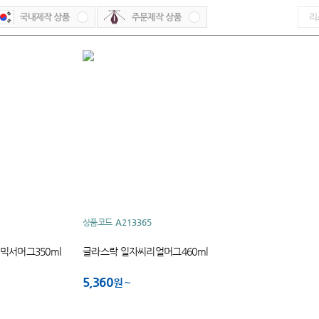
상품코드
A213365
믹서머그350ml
글라스락 일자씨리얼머그460ml
5,360
원