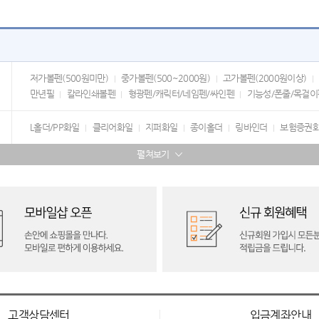
저가볼펜(500원미만)
중가볼펜(500~2000원)
고가볼펜(2000원이상)
만년필
칼라인쇄볼펜
형광펜/캐릭터/네임펜/싸인펜
기능성/폰줄/목걸이
L홀더/PP화일
클리어화일
지퍼화일
종이홀더
링바인더
보험증권
펼쳐보기
고객상담센터
입금계좌안내