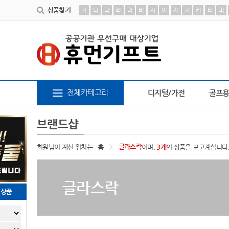
상품찾기
가
나
다
라
마
바
사
아
자
차
카
타
파
장바구니
9
물티슈
10
파스텔 칫솔
1
책갈피
2
피트 텀블러
3
AP-100209
4
전체카테고리
디지털/가전
골프
브랜드샵
글라스락
회원님이 계신 위치는
홈
이며,
3개
의 상품을 보고계십니다
글라스락
천상품