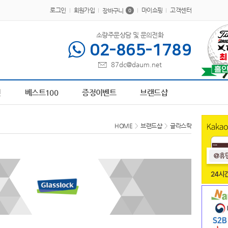
로그인
회원가입
마이쇼핑
고객센터
장바구니
0
소량주문상담 및 문의전화
02-865-1789
87dc@daum.net
텔 칫솔
1
책갈피
2
피트 텀블러
3
AP-100209
4
담요
5
AP-100413
6
AP-1
전
베스트100
증정이벤트
브랜드샵
HOME
>
브랜드샵
>
글라스락