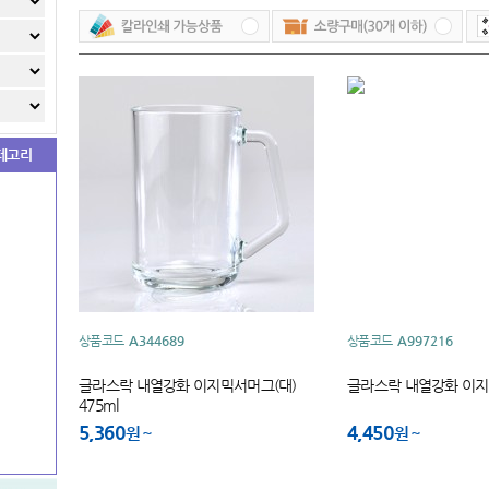
테고리
상품코드
A344689
상품코드
A997216
글라스락 내열강화 이지믹서머그(대)
글라스락 내열강화 이지
475ml
5,360
4,450
원
원