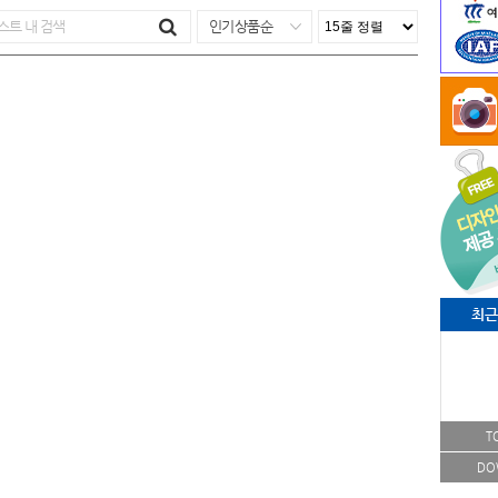
인기상품순
최근
T
DO