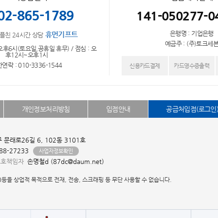
02-865-1789
141-050277-0
은행명 : 기업은행
휴먼기프트
플친 24시간 상담
예금주 : (주)토크세
오후6시(토요일,공휴일 휴무) / 점심 : 오
후12시~오후1시
연락 : 010-3336-1544
신용카드결제
카드영수증출력
개인정보처리방침
입점안내
공급처입점(로그인
문래로26길 6, 102동 3101호
-88-27233
사업자정보확인
보호책임자
손명철d (87dc@daum.net)
I등을 상업적 목적으로 전재, 전송, 스크래핑 등 무단 사용할 수 없습니다.