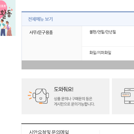
전체메뉴 보기
볼펜/연필/만년필
사무/문구용품
화일/지퍼화일
시안요청및 문의메일