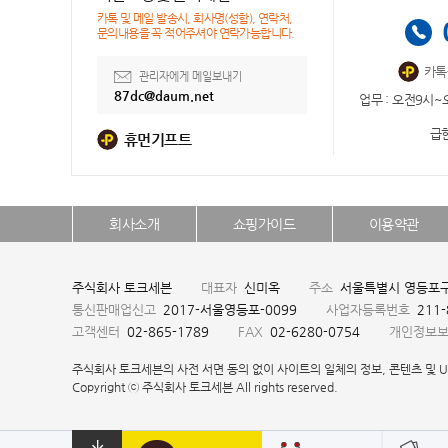
카톡 및 메일 발송시, 회사명(성함), 연락처,
문의내용을 꼭 적어주셔야 연락가능합니다.
카톡
관리자에게 메일보내기
87dc@daum.net
업무 : 오전9시~
급한
휴먼기프트
회사소개
쇼핑가이드
이용약관
주식회사 토크세븐
대표자
신미옥
주소
서울특별시 영등포구 
통신판매업신고
2017-서울영등포-0099
사업자등록번호
211
고객센터
02-865-1789
FAX
02-6280-0754
개인정보
주식회사 토크세븐의 사전 서면 동의 없이 사이트의 일체의 정보, 콘텐츠 및 U
Copyright ⓒ 주식회사 토크세븐 All rights reserved.