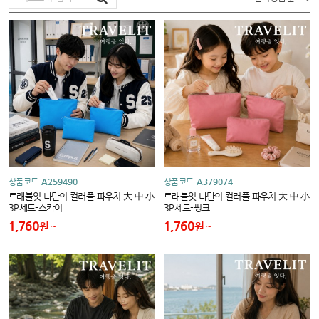
상품코드
A259490
상품코드
A379074
트래블잇 나만의 컬러풀 파우치 大 中 小
트래블잇 나만의 컬러풀 파우치 大 中 小
3P세트-스카이
3P세트-핑크
1,760
1,760
원
원