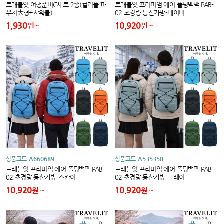
트래블잇 여행준비C세트 2종(컬러풀 파
트래블잇 프리미엄 에어 폴딩백팩 PAB-
우치大형+샤워볼)
02 초경량 등산가방-네이비
1,930
10,920
원
원
상품코드
A660689
상품코드
A535358
트래블잇 프리미엄 에어 폴딩백팩 PAB-
트래블잇 프리미엄 에어 폴딩백팩 PAB-
02 초경량 등산가방-스카이
02 초경량 등산가방-그레이
10,920
10,920
원
원