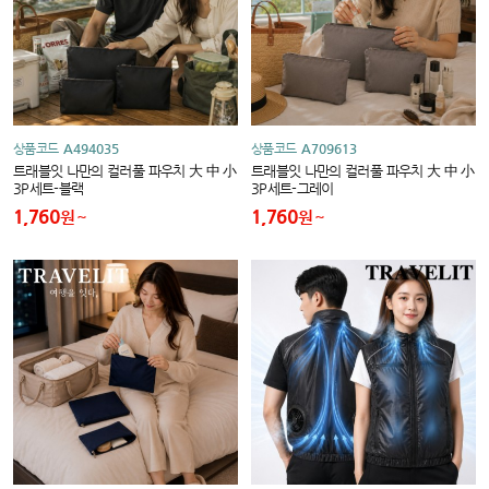
상품코드
A494035
상품코드
A709613
트래블잇 나만의 컬러풀 파우치 大 中 小
트래블잇 나만의 컬러풀 파우치 大 中 小
3P세트-블랙
3P세트-그레이
1,760
1,760
원
원