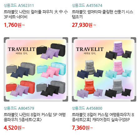
상품코드
A562311
상품코드
A455674
트래블잇 나만의 컬러풀 파우치 大 中 小
트래블잇 썸머타파 쿨링팬 선풍기 시스
3P세트-네이비
템조끼
1,760
27,930
원
원
상품코드
A804579
상품코드
A456800
트래블잇 나만의 8컬러 커스텀 5P 여행
트래블잇 8컬러 커스텀 여행용파우치 8
용파우치 5종세트<2호>
종세트[2호] 캐리어정리 실속구성8P
4,520
7,360
원
원