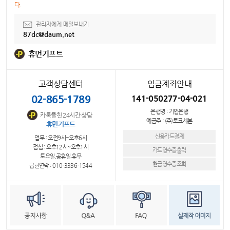
다.
관리자에게 메일보내기
87dc@daum.net
휴먼기프트
고객상담센터
입금계좌안내
02-865-1789
141-050277-04-021
은행명 : 기업은행
카톡플친 24시간 상담
예금주 : (주)토크세븐
휴먼기프트
신용카드결제
업무 : 오전9시~오후6시
점심 : 오후12시~오후1시
카드영수증출력
토요일,공휴일 휴무
현금영수증조회
급한연락 : 010-3336-1544