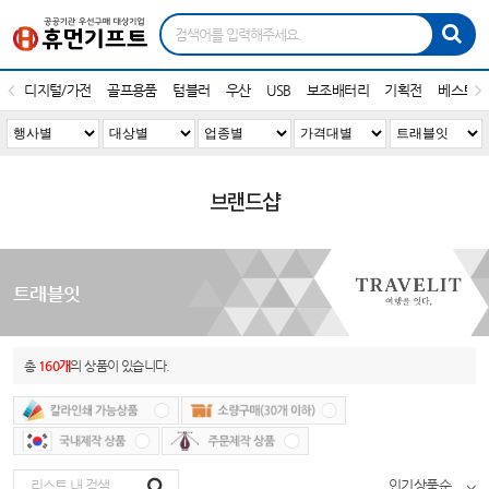
디지털/가전
골프용품
텀블러
우산
USB
보조배터리
기획전
베스트1
브랜드샵
트래블잇
총
160개
의 상품이 있습니다.
인기상품순