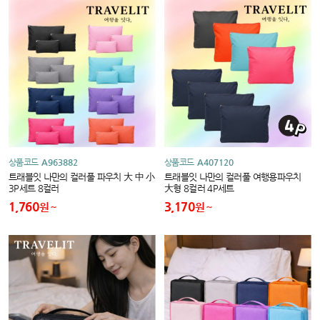
상품코드
A963882
상품코드
A407120
트래블잇 나만의 컬러풀 파우치 大 中 小
트래블잇 나만의 컬러풀 여행용파우치
3P세트 8컬러
大형 8컬러 4P세트
1,760
3,170
원
원