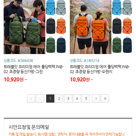
상품코드
A566436
상품코드
A183214
트래블잇 프리미엄 에어 폴딩백팩 PAB-
트래블잇 프리미엄 에어 폴딩백팩 PAB-
02 초경량 등산가방-그린
02 초경량 등산가방-오렌지
10,920
10,920
원
원
1
2
3
4
5
시안요청및 문의메일
카톡 및 메일 발송시, 회사명(성함), 연락처, 문의내용을 꼭 적어주셔야 연락가능합니