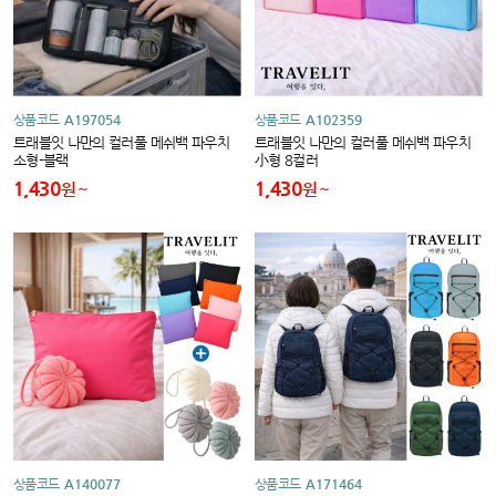
상품코드
A197054
상품코드
A102359
트래블잇 나만의 컬러풀 메쉬백 파우치
트래블잇 나만의 컬러풀 메쉬백 파우치
소형-블랙
小형 8컬러
1,430
1,430
원
원
상품코드
A140077
상품코드
A171464