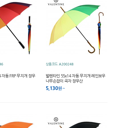
46
상품코드
A200248
4 자동 FRP 무지개 장우
발렌타인 55x14 자동 무지개 레인보우
나무손잡이 곡자 장우산
5,130
원