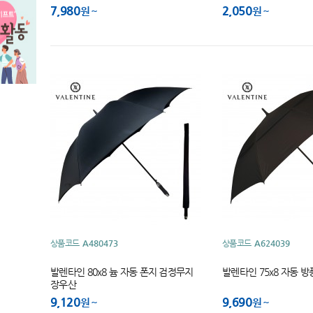
초등학생 장우산
7,980
2,050
원
원
상품코드
A480473
상품코드
A624039
발렌타인 80x8 늄 자동 폰지 검정무지
발렌타인 75x8 자동 
장우산
9,120
9,690
원
원