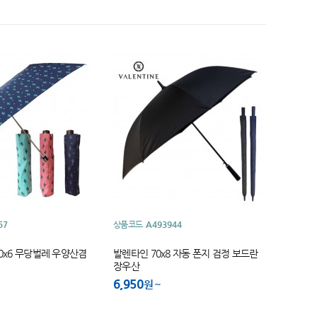
57
상품코드
A493944
0x6 무당벌레 우양산겸
발렌타인 70x8 자동 폰지 검정 보드란
장우산
6,950
원