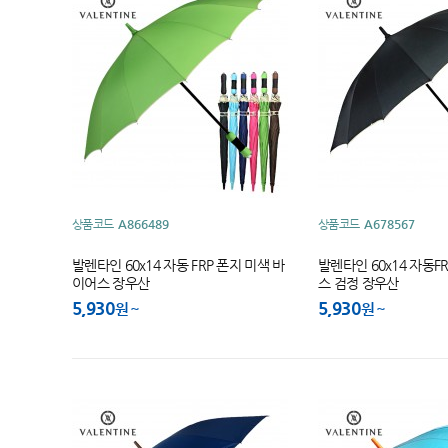
상품코드
A866489
상품코드
A678567
발렌타인 60x14 자동 FRP 폰지 미색 바
발렌타인 60x14 자동F
이어스 장우산
스 검정 장우산
5,930
5,930
원
원