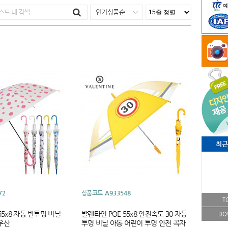
인기상품순
최근
72
상품코드
A933548
T
55x8 자동 반투명 비닐
발렌타인 POE 55x8 안전속도 30 자동
DO
우산
투명 비닐 아동 어린이 투명 안전 곡자