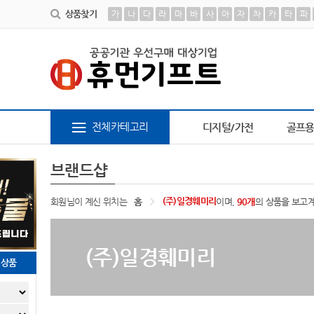
상품찾기
가
나
다
라
마
바
사
아
자
차
카
타
파
6
AP-100616
7
장바구니
8
담요
9
파스텔
전체카테고리
디지털/가전
골프
브랜드샵
(주)일경훼미리
회원님이 계신 위치는
홈
이며,
90개
의 상품을 보고
(주)일경훼미리
천상품