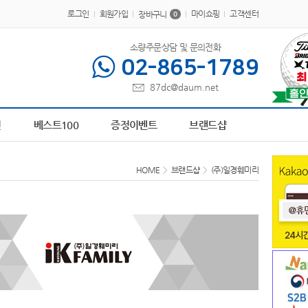
로그인
회원가입
마이쇼핑
고객센터
장바구니
0
소량주문상담 및 문의전화
02-865-1789
87dc@daum.net
00364
6
AP-100616
7
장바구니
8
담요
9
파스텔 칫솔
10
AP-100413
1
책갈
전
베스트100
증정이벤트
브랜드샵
HOME
>
브랜드샵
>
(주)일경훼미리