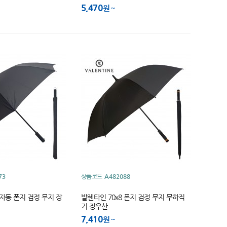
장우산
5,470
원
73
상품코드
A482088
 자동 폰지 검정 무지 장
발렌타인 70x8 폰지 검정 무지 무하직
기 장우산
7,410
원