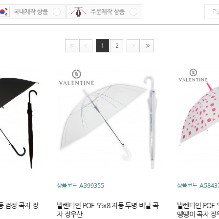
1
2
상품코드
A399355
상품코드
A5843
자동 검정 곡자 장
발렌타인 POE 55x8 자동 투명 비닐 곡
발렌타인 POE 
자 장우산
땡땡이 곡자 장