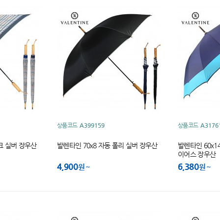
상품코드
A399159
상품코드
A3176
체크 실버 장우산
발렌타인 70x8 자동 폴리 실버 장우산
발렌타인 60x14
이어스 장우산
4,900
6,380
원
원