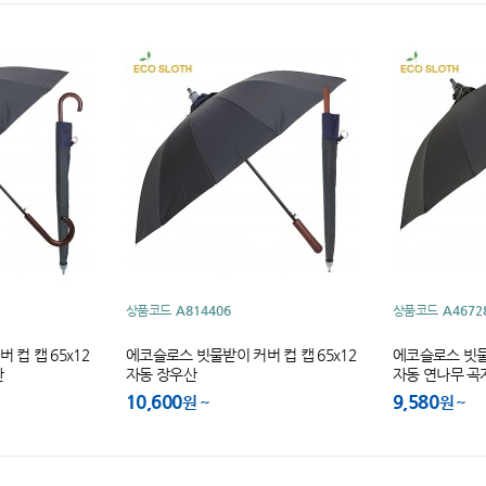
상품코드
A814406
상품코드
A4672
컵 캡 65x12
에코슬로스 빗물받이 커버 컵 캡 65x12
에코슬로스 빗물받
산
자동 장우산
자동 연나무 곡
10,600
9,580
원
원