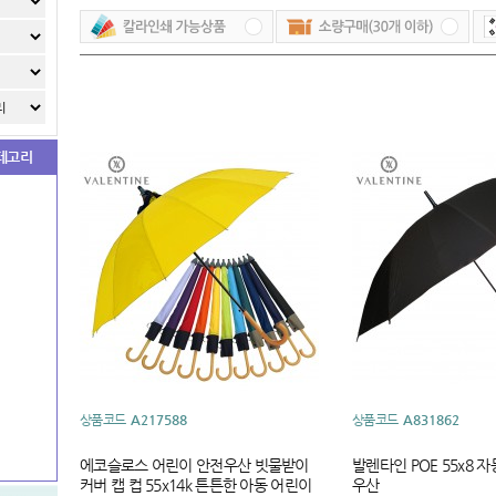
테고리
상품코드
A217588
상품코드
A831862
에코슬로스 어린이 안전우산 빗물받이
발렌타인 POE 55x8 
커버 캡 컵 55x14k 튼튼한 아동 어린이
우산