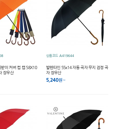
08
상품코드
A419644
이 커버 컵 캡 58X10
발렌타인 55x14 자동 곡자 무지 검정 곡
자 장우산
자 장우산
5,240
원