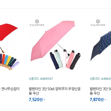
상품코드
A869547
상품코드
A4864
폰지 연나무손잡이
발렌타인 3단 50x6 암막무지 우양산겸
발렌타인 3단 5
용 우산
용 우산
7,520
7,870
원
원