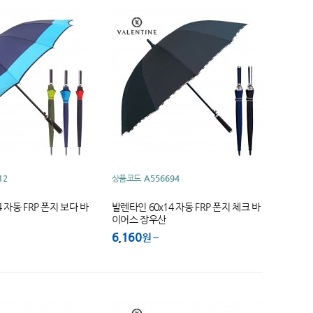
12
상품코드
A556694
 자동 FRP 폰지 보다 바
발렌타인 60x14 자동 FRP 폰지 체크 바
이어스 장우산
6,160
원