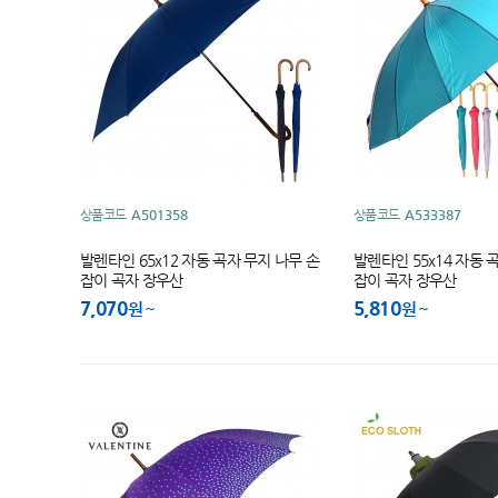
상품코드
A501358
상품코드
A533387
발렌타인 65x12 자동 곡자 무지 나무 손
발렌타인 55x14 자동 
잡이 곡자 장우산
잡이 곡자 장우산
7,070
5,810
원
원