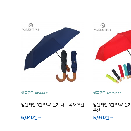
상품코드
A644439
상품코드
A529675
발렌타인 3단 55x8 폰지 나무 곡자 우산
발렌타인 3단 55x8 
우산
6,040
5,930
원
원