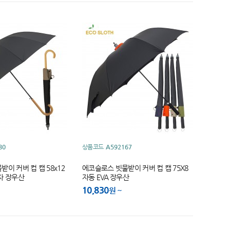
80
상품코드
A592167
이 커버 컵 캡 58x12
에코슬로스 빗물받이 커버 컵 캡 75X8
자 장우산
자동 EVA 장우산
10,830
원