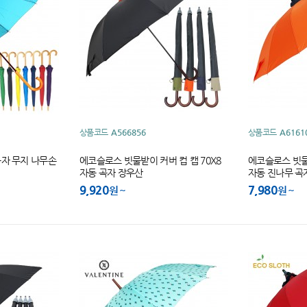
상품코드
A566856
상품코드
A6161
곡자 무지 나무손
에코슬로스 빗물받이 커버 컵 캡 70X8
에코슬로스 빗물받
자동 곡자 장우산
자동 진나무 곡
9,920
7,980
원
원