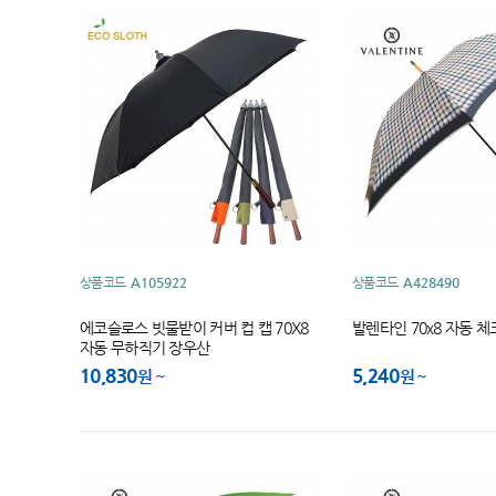
상품코드
A105922
상품코드
A428490
에코슬로스 빗물받이 커버 컵 캡 70X8
발렌타인 70x8 자동 
자동 무하직기 장우산
10,830
5,240
원
원