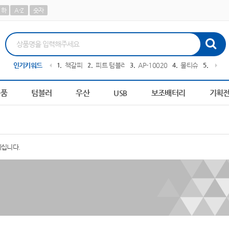
하
A-Z
숫자
 칫솔
인기키워드
10
AP-100413
1
책갈피
2
피트 텀블러
3
AP-100209
4
물티슈
5
AP-1
용품
텀블러
우산
USB
보조배터리
기획
계십니다.