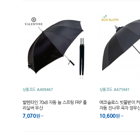
상품코드
A409467
상품코드
A675941
발렌타인 70x8 자동 늄 스프링 FRP 폴
에코슬로스 빗물받이 커버 
리실버 우산
자동 진나무 곡자 장우
7,070
10,600
원
원