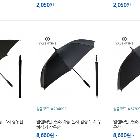
2,050
2,050
원
원
상품코드
A204093
상품코드
A6782
방풍 무지 장우산
발렌타인 75x8 자동 폰지 검정 무지 무
발렌타인 75x8
하직기 장우산
우산
8,660
8,660
원
원