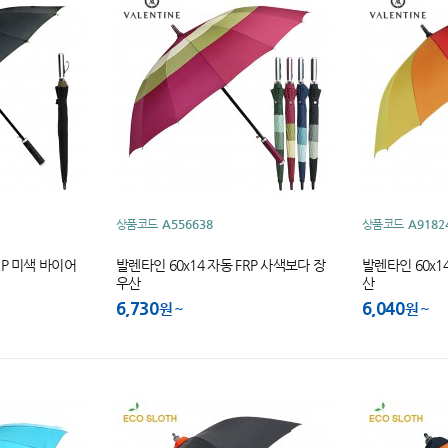
상품코드
A556638
상품코드
A9182
RP 미색 바이어
발렌타인 60x14 자동 FRP 사색보다 장
발렌타인 60x1
우산
산
6,730
6,040
원
원