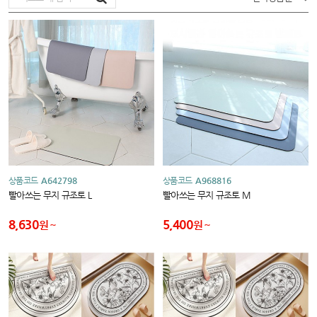
상품코드
A642798
상품코드
A968816
빨아쓰는 무지 규조토 L
빨아쓰는 무지 규조토 M
8,630
5,400
원
원