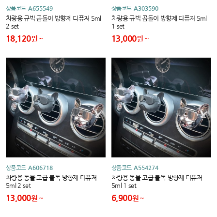
상품코드
A655549
상품코드
A303590
차량용 규빅 곰돌이 방향제 디퓨저 5ml
차량용 규빅 곰돌이 방향제 디퓨저 5ml
2 set
1 set
18,120
13,000
원
원
상품코드
A606718
상품코드
A554274
차량용 동물 고급 불독 방향제 디퓨저
차량용 동물 고급 불독 방향제 디퓨저
5ml 2 set
5ml 1 set
13,000
6,900
원
원