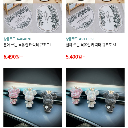
상품코드
A404670
상품코드
A911339
빨아 쓰는 북유럽 캐릭터 규조토 L
빨아 쓰는 북유럽 캐릭터 규조토 M
6,490
5,400
원
원