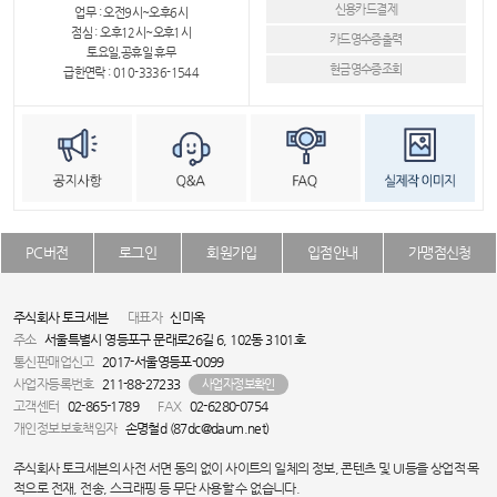
신용카드결제
업무 : 오전9시~오후6시
점심 : 오후12시~오후1시
카드영수증출력
토요일,공휴일 휴무
현금영수증조회
급한연락 : 010-3336-1544
PC버전
로그인
회원가입
입점안내
가맹점신청
주식회사 토크세븐
대표자
신미옥
주소
서울특별시 영등포구 문래로26길 6, 102동 3101호
통신판매업신고
2017-서울영등포-0099
사업자등록번호
211-88-27233
사업자정보확인
고객센터
02-865-1789
FAX
02-6280-0754
개인정보보호책임자
손명철d (87dc@daum.net)
주식회사 토크세븐의 사전 서면 동의 없이 사이트의 일체의 정보, 콘텐츠 및 UI등을 상업적 목
적으로 전재, 전송, 스크래핑 등 무단 사용할 수 없습니다.