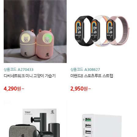
상품코드
A270433
상품코드
A308627
디씨네트워크 미니 고양이 가습기
미밴드8 스포츠루프 스트랩
4,290
2,950
원
원