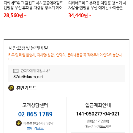
디씨네트워크 윌윈드 세차용품에어펌프
디씨네트워크 휴대용 차량용 청소기 세
캠핑용 무선 휴대용 차량용 청소기 에어
차용품 캠핑용 무선 에어건 싸이클론
건
28,560
34,440
원
원
시안요청및 문의메일
카톡 및 메일 발송시, 회사명(성함), 연락처, 문의내용을 꼭 적어주셔야 연락가능합니
다.
관리자에게 메일보내기
87dc@daum.net
휴먼기프트
고객상담센터
입금계좌안내
02-865-1789
141-050277-04-021
은행명 : 기업은행
카톡플친 24시간 상담
예금주 : (주)토크세븐
휴먼기프트