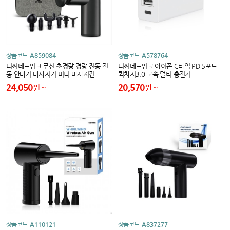
상품코드
A859084
상품코드
A578764
디씨네트워크 무선 초경량 경량 진동 전
디씨네트워크 아이폰 C타입 PD 5포트
동 안마기 마사지기 미니 마사지건
퀵차지3.0 고속 멀티 충전기
24,050
20,570
원
원
상품코드
A110121
상품코드
A837277