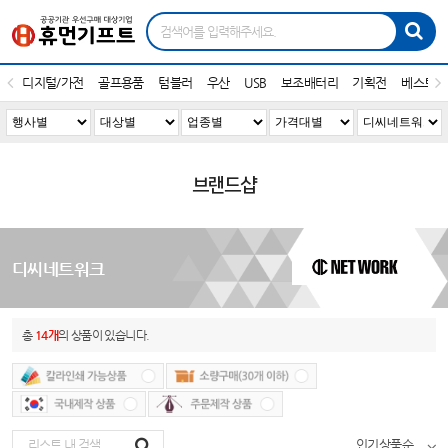
디지털/가전
골프용품
텀블러
우산
USB
보조배터리
기획전
베스트1
브랜드샵
디씨네트워크
총
14개
의 상품이 있습니다.
인기상품순